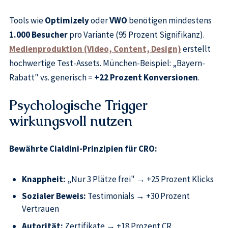
Tools wie
Optimizely
oder
VWO
benötigen mindestens
1.000 Besucher
pro Variante (95 Prozent Signifikanz).
Medienproduktion (Video, Content, Design)
erstellt
hochwertige Test-Assets. München-Beispiel: „Bayern-
Rabatt" vs. generisch =
+22 Prozent Konversionen
.
Psychologische Trigger
wirkungsvoll nutzen
Bewährte Cialdini-Prinzipien für CRO:
Knappheit:
„Nur 3 Plätze frei" → +25 Prozent Klicks
Sozialer Beweis:
Testimonials → +30 Prozent
Vertrauen
Autorität:
Zertifikate → +18 Prozent CR