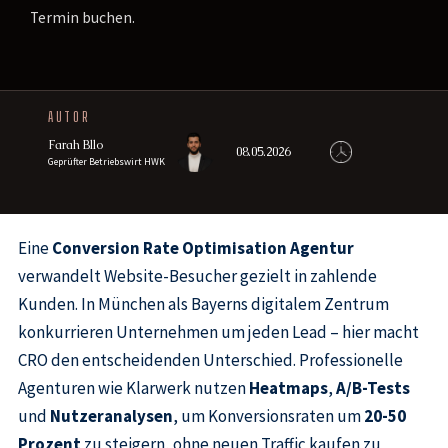
Termin buchen.
AUTOR
Farah Bllo
08.05.2026
Geprüfter Betriebswirt HWK
Eine
Conversion Rate Optimisation Agentur
verwandelt Website-Besucher gezielt in zahlende
Kunden. In München als Bayerns digitalem Zentrum
konkurrieren Unternehmen um jeden Lead – hier macht
CRO den entscheidenden Unterschied. Professionelle
Agenturen wie Klarwerk nutzen
Heatmaps
,
A/B-Tests
und
Nutzeranalysen
, um Konversionsraten um
20-50
Prozent
zu steigern, ohne neuen Traffic kaufen zu