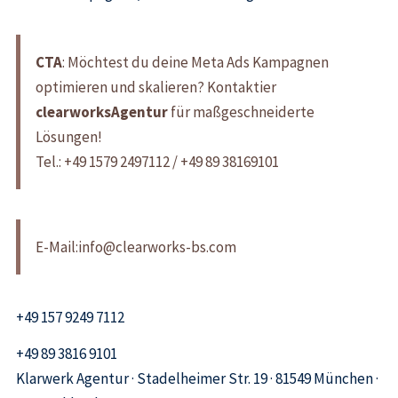
CTA
: Möchtest du deine Meta Ads Kampagnen
optimieren und skalieren? Kontaktier
clearworksAgentur
für maßgeschneiderte
Lösungen!
Tel.: +49 1579 2497112 / +49 89 38169101
E-Mail:info@clearworks-bs.com
+49 157 9249 7112
+49 89 3816 9101
Klarwerk Agentur · Stadelheimer Str. 19 · 81549 München ·