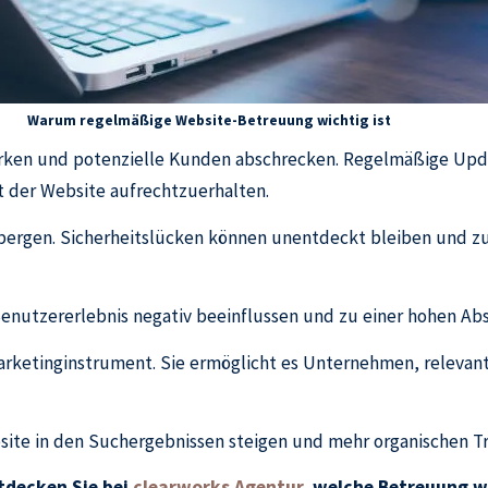
Warum regelmäßige Website-Betreuung wichtig ist
 wirken und potenzielle Kunden abschrecken. Regelmäßige Up
t der Website aufrechtzuerhalten.
 bergen. Sicherheitslücken können unentdeckt bleiben und zu
nutzererlebnis negativ beeinflussen und zu einer hohen Ab
Marketinginstrument. Sie ermöglicht es Unternehmen, relevant
te in den Suchergebnissen steigen und mehr organischen Tra
ntdecken Sie bei
clearworks Agentur
, welche Betreuung w