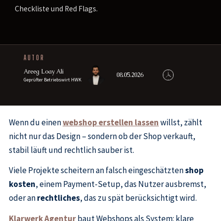
Checkliste und Red Flags.
AUTOR
Areeg Loay Ali
08.05.2026
Geprüfter Betriebswirt HWK
Wenn du einen
webshop erstellen lassen
willst, zählt
nicht nur das Design – sondern ob der Shop verkauft,
stabil läuft und rechtlich sauber ist.
Viele Projekte scheitern an falsch eingeschätzten
shop
kosten
, einem Payment-Setup, das Nutzer ausbremst,
oder an
rechtliches
, das zu spät berücksichtigt wird.
Klarwerk Agentur
baut Webshops als System: klare