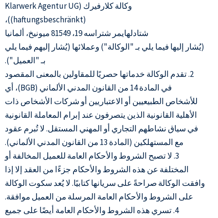
وكالة كلارفيرك (Klarwerk Agentur UG
(haftungsbeschränkt))،
شتادلهايمر شتراسه 19، 81549 ميونيخ، ألمانيا
(يُشار إليها فيما يلي بـ "الوكالة") وعملائها (يُشار إليهم فيما يلي
بـ "العميل").
2. تقدم الوكالة خدماتها حصريًا للمقاولين بالمعنى المقصود
في المادة 14 من القانون المدني الألماني (BGB)، أي
للأشخاص الطبيعيين أو الاعتباريين أو شركات الأشخاص ذات
الأهلية القانونية الذين يتصرفون عند إبرام المعاملة القانونية
في سياق نشاطهم التجاري أو المهني المستقل. لا تُبرم عقود
مع المستهلكين (المادة 13 من القانون المدني الألماني).
3. لا تصبح الشروط والأحكام العامة للعميل المخالفة أو
المختلفة عن هذه الشروط والأحكام جزءًا من العقد إلا إذا
وافقت الوكالة صراحةً على سريانها كتابيًا. لا يُعد سكوت الوكالة
على الشروط والأحكام العامة المرسلة من العميل موافقة.
4. تسري هذه الشروط والأحكام العامة أيضًا على جميع