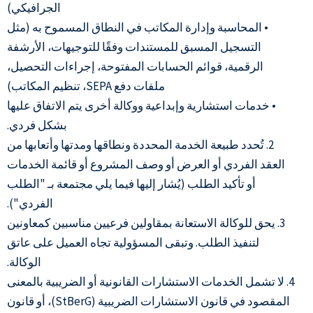
الجرافيكي)
• المحاسبة وإدارة المكاتب في النطاق المسموح به (مثل
التسجيل المسبق للمستندات وفقًا للتوجيهات، الأرشفة
الرقمية، قوائم الحسابات المفتوحة، إجراءات التحصيل،
ملفات دفع SEPA، تنظيم المكاتب)
• خدمات استشارية وإبداعية ووكالة أخرى يتم الاتفاق عليها
بشكل فردي.
2. تُحدد طبيعة الخدمة المحددة ونطاقها ومدتها وأتعابها من
العقد الفردي أو العرض أو وصف المشروع أو قائمة الخدمات
أو تأكيد الطلب (يُشار إليها فيما يلي مجتمعة بـ "الطلب
الفردي").
3. يحق للوكالة الاستعانة بمقاولين فرعيين مناسبين كمعاونين
لتنفيذ الطلب. وتبقى المسؤولية تجاه العميل على عاتق
الوكالة.
4. لا تشمل الخدمات الاستشارات القانونية أو الضريبية بالمعنى
المقصود في قانون الاستشارات الضريبية (StBerG)، أو قانون