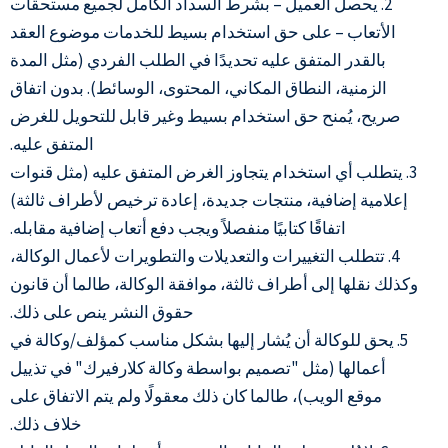
2. يحصل العميل – بشرط السداد الكامل لجميع مستحقات
الأتعاب – على حق استخدام بسيط للخدمات موضوع العقد
بالقدر المتفق عليه تحديدًا في الطلب الفردي (مثل المدة
الزمنية، النطاق المكاني، المحتوى، الوسائط). بدون اتفاق
صريح، يُمنح حق استخدام بسيط وغير قابل للتحويل للغرض
المتفق عليه.
3. يتطلب أي استخدام يتجاوز الغرض المتفق عليه (مثل قنوات
إعلامية إضافية، منتجات جديدة، إعادة ترخيص لأطراف ثالثة)
اتفاقًا كتابيًا منفصلاً ويجب دفع أتعاب إضافية مقابله.
4. تتطلب التغييرات والتعديلات والتطويرات لأعمال الوكالة،
وكذلك نقلها إلى أطراف ثالثة، موافقة الوكالة، طالما أن قانون
حقوق النشر ينص على ذلك.
5. يحق للوكالة أن يُشار إليها بشكل مناسب كمؤلف/وكالة في
أعمالها (مثل "تصميم بواسطة وكالة كلارفيرك" في تذييل
موقع الويب)، طالما كان ذلك معقولًا ولم يتم الاتفاق على
خلاف ذلك.