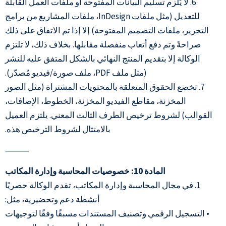
6. لا يُلزم تسليم البيانات المفتوحة أو ملفات العمل القابلة
للتعديل (مثل ملفات InDesign، ملفات المشاريع من برامج
التحرير، ملفات التصميم المفتوحة) إلا إذا تم الاتفاق على ذلك
صراحةً وتم دفع أتعاب منفصلة مقابلها. بخلاف ذلك، لا تلتزم
الوكالة إلا بتقديم المنتج النهائي بالشكل المتفق عليه للنشر
(مثل ملف PDF، ملف صورة/فيديو مُصدّر).
7. تخضع الحقوق المتعلقة بالمحتويات المشتراة (مثل الصور
المخزنة، مقاطع الفيديو المخزنة، الخطوط، الإضافات،
القوالب) لشروط ترخيص الطرف الثالث المعني. يلتزم العميل
بالامتثال لشروط الترخيص هذه.
⸻
المادة 10: خصوصيات المحاسبة وإدارة المكاتب
1. في مجال المحاسبة وإدارة المكاتب، تقدم الوكالة حصريًا
أنشطة دعم وتحضيرية، مثل:
• التسجيل الرقمي وتصنيف المستندات مسبقًا وفقًا لتوجيهات