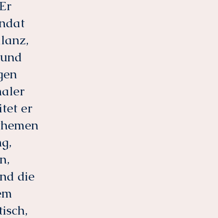
Er
andat
lanz,
 und
gen
naler
tet er
rthemen
g,
n,
nd die
em
isch,