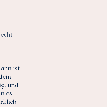
 |
recht
ann ist
 dem
ig, und
nn es
rklich