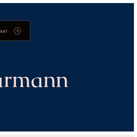
ne!
aarmann