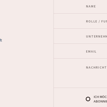
ft
.
ICH MÖ
ABONNI