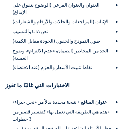
العنوان والعنوان الفرعي (الوضوح يتفوق على
الإبداع)
الإثبات (المراجعات والحالات والأرقام والشعارات)
نص CTA والتنسيب
طول النموذج والحقول (الجودة مقابل الكمية)
الحد من المخاطر (الضمان، «عدم الالتزام»، وضوح
العملية)
نقاط تثبيت الأسعار والحزم (عند الاقتضاء)
الاختبارات التي غالبًا ما تفوز
عنوان المنافع + نتيجة محددة بدلاً من «نحن خبراء»
«هذه هي الطريقة التي تعمل بها» كتفسير قصير من
3 خطوات
حظر الأسئلة الشائعة على الصفحة المقصودة (ليس