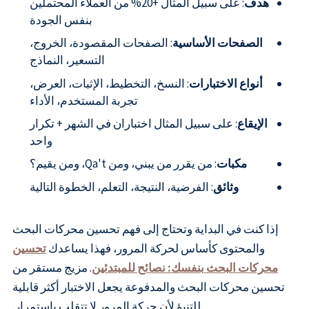
هدف
: على سبيل المثال +20% من العملاء المحتملين
بنفس الجودة
الصفحات الأساسية
: الصفحات المقصودة، الخروج،
التسعير، النماذج
أنواع الاختبارات
: النسخ، التخطيط، الإثبات، العرض،
تجربة المستخدم، الأداء
الإيقاع
: على سبيل المثال اختباران في الشهر + تكرار
واحد
مكبات
: من يقرر من يبني، ومن Qa't، ومن يقيم؟
وثائق
: الفرضية، النتيجة، التعلم، الخطوة التالية
إذا كنت في البداية وتحتاج إلى فهم تحسين محركات البحث
والمحتوى كأساس لحركة المرور، فهذا يساعدك
تحسين
محركات البحث بنفسك: نصائح للمبتدئين
. مزيج مستقر من
تحسين محركات البحث والمدفوعة يجعل الاختبار أكثر قابلية
للتنبؤ لأن حركة المرور لا تتقلب باستمرار.