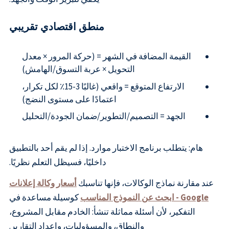
منطق اقتصادي تقريبي
القيمة المضافة في الشهر = (حركة المرور × معدل
التحويل × عربة التسوق/الهامش)
الارتفاع المتوقع = واقعي (غالبًا 3-15٪ لكل تكرار،
اعتمادًا على مستوى النضج)
الجهد = التصميم/التطوير/ضمان الجودة/التحليل
هام: يتطلب برنامج الاختبار موارد. إذا لم يقم أحد بالتطبيق
داخليًا، فسيظل التعلم نظريًا.
عند مقارنة نماذج الوكالات، فإنها تناسبك
أسعار وكالة إعلانات
Google - ابحث عن النموذج المناسب
كوسيلة مساعدة في
التفكير، لأن أسئلة مماثلة تنشأ: الخادم مقابل المشروع،
والنطاق، والمسؤوليات، وإعداد التقارير.