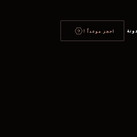
ونة
احجز موعداً !