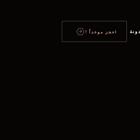
ونة
احجز موعداً !