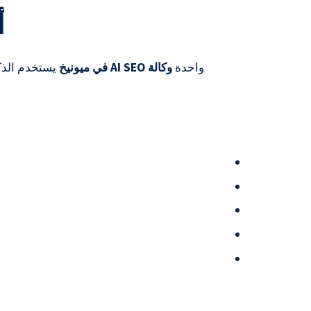
أ
واحدة
وكالة AI SEO في ميونيخ
يستخدم الذك