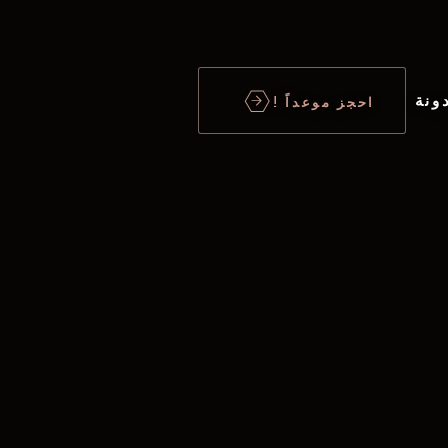
ونة
احجز موعداً !