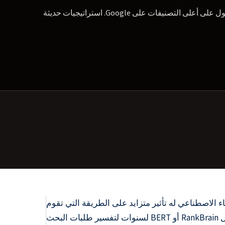
وكالة AI SEO في ميونيخ: التحسين المستند إلى البيانات باستخدام الذكاء الاصطناعي للحصول على أعلى التصنيفات على Google. استراتيجيات حديثة
لاصطناعي له تأثير متزايد على الطريقة التي تقوم
بها محركات البحث بتحليل المحتوى وفهمه وتقييمه. تستخدم Google على وجه الخصوص أنظمة الذكاء الاصطناعي مثل RankBrain أو BERT لسنوات لتفسير طلبات البحث