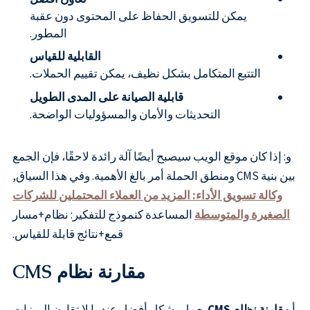
يمكن للتسويق الحفاظ على المحتوى دون عقبة
المطور.
القابلية للقياس
التتبع المتكامل بشكل نظيف، يمكن تقييم الحملات.
قابلية الصيانة على المدى الطويل
التحديثات والأمان والمسؤوليات الواضحة.
و: إذا كان موقع الويب سيصبح أيضًا آلة رائدة لاحقًا، فإن الجمع
بين بنية CMS ومنطق الحملة أمر بالغ الأهمية. وفي هذا السياق,
وكالة تسويق الأداء: المزيد من العملاء المحتملين للشركات
الصغيرة والمتوسطة
المساعدة كنموذج للتفكير: نظام+مسار
قمع+نتائج قابلة للقياس.
مقارنة نظام CMS
أ
مقارنة نظام CMS
يعمل بشكل أفضل عندما لا تقارن الميزات