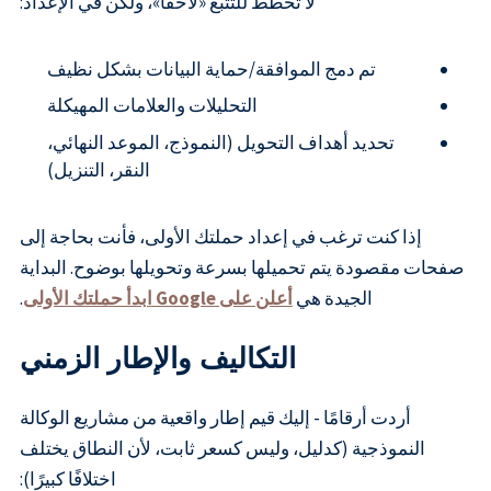
لا تخطط للتتبع «لاحقًا»، ولكن في الإعداد:
تم دمج الموافقة/حماية البيانات بشكل نظيف
التحليلات والعلامات المهيكلة
تحديد أهداف التحويل (النموذج، الموعد النهائي،
النقر، التنزيل)
إذا كنت ترغب في إعداد حملتك الأولى، فأنت بحاجة إلى
صفحات مقصودة يتم تحميلها بسرعة وتحويلها بوضوح. البداية
الجيدة هي
أعلن على Google ابدأ حملتك الأولى
.
التكاليف والإطار الزمني
أردت أرقامًا - إليك قيم إطار واقعية من مشاريع الوكالة
النموذجية (كدليل، وليس كسعر ثابت، لأن النطاق يختلف
اختلافًا كبيرًا):