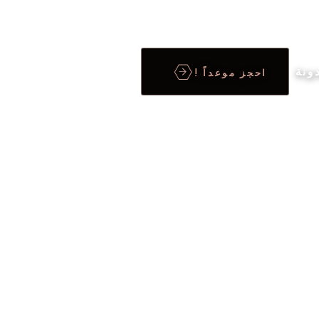
ونة
احجز موعداً !