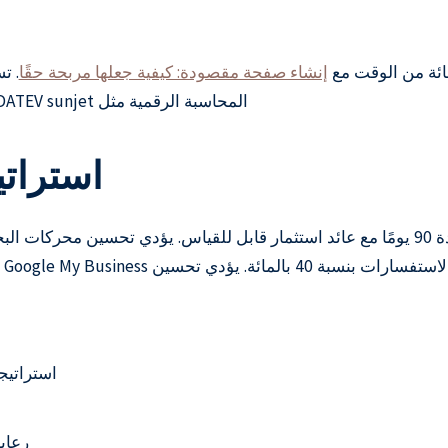
إنشاء صفحة مقصودة: كيفية جعلها مربحة حقًا
. ت
المحاسبة الرقمية مثل DATEV sunjet، والتي تتوافق مع تكامل DATEV ومتوافقة مع GoBD.
استرات
ستفسارات بنسبة 40 بالمائة. يؤدي تحسين Google My Business إلى مضاعفة الرؤية في عمليات البحث على الخرائط.
استراتيجية محتوى In (3
رعاية 