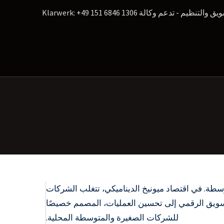
كالة Klarwerk: +49 151 6846 1306
طة. في اقتصاد ميونيخ الديناميكي، تتغلب الشركات
K دعمًا شاملاً - من التخطيط المالي إلى التسويق الرقمي إلى تحسين العمليات، المصمم خصيصًا
للشركات الصغيرة والمتوسطة المحلية.