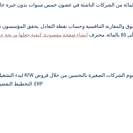
ًا لغرفة الصناعة والتجارة في ميونيخ، تفشل 72 بالمائة من الشركات الناشئة في غضون خمس
حليلات بزاوية 360 درجة: وضع السوق والمقارنة التنافسية وحساب نقطة التعادل. يحق
80 بالمائة. محترف
إنشاء صفحة مقصودة: كيفية جعلها مربحة حقً
ERP. التخطيط التفصيلي للسيولة على مدى 18 شهرًا يتنبأ بدقة بالاختناقات.