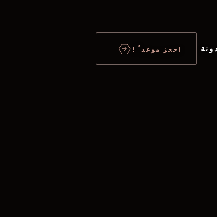
ونة
احجز موعداً !