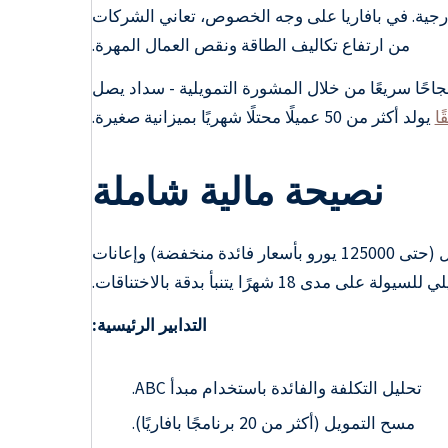
 سنوات بدون خبرة خارجية. في بافاريا على وجه الخصوص، تعاني الشركات
من ارتفاع تكاليف الطاقة ونقص العمال المهرة.
ق المؤسسون نجاحًا سريعًا من خلال المشورة التمويلية - سداد يصل
ا
يولد أكثر من 50 عميلًا محتلًا شهريًا بميزانية صغيرة.
نصيحة مالية شاملة
تؤمن المشورة المالية السيولة ورأس مال النمو. تقوم الشركات الصغيرة بالتحسين من خلال قروض KfW لبدء التشغيل (حتى 125000 يورو بأسعار فائدة منخفضة) وإعانات
التدابير الرئيسية:
تحليل التكلفة والفائدة باستخدام مبدأ ABC.
مسح التمويل (أكثر من 20 برنامجًا بافاريًا).