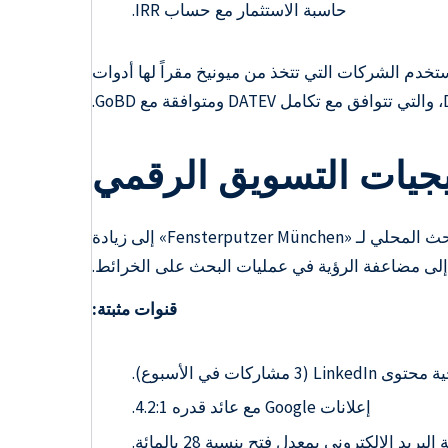
حاسبة الاستثمار مع حساب IRR.
ستخدم الشركات التي تتخذ من ميونيخ مقراً لها أدوات
يجيات التسويق الرقمي
يطور خطط تسويق لمدة 90 يومًا مع عائد استثمار قابل للقياس. يؤدي تحسين محركات البحث المحلي لـ «Fensterputzer München» إلى زيادة
قنوات مثبتة:
Linked مشاركات في الأسبوع).
إعلانات Google مع عائد قدره 4.2:1.
البريد الإلكتروني بمعدل فتح بنسبة 28 بالمائة.